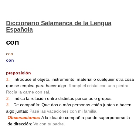
Diccionario Salamanca de la Lengua
Española
con
con
con
_
preposición
1.
_
Introduce el objeto, instrumento, material o cualquier otra cosa
que se emplea para hacer algo:
Rompí el cristal con una piedra.
Rocía la carne con sal.
2.
_
Indica la relación entre distintas personas o grupos.
3.
_
De compañía: Que dos o más personas están juntas o hacen
algo juntas:
Pasé las vacaciones con mi familia.
Observaciones:
A la idea de compañía puede superponerse la
de dirección:
Ve con tu padre.