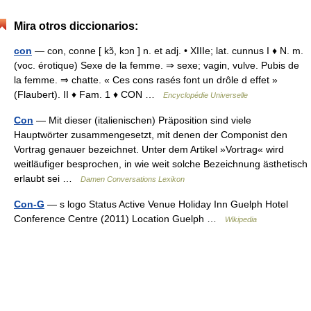
Mira otros diccionarios:
con
— con, conne [ kɔ̃, kɔn ] n. et adj. • XIIIe; lat. cunnus I ♦ N. m.
(voc. érotique) Sexe de la femme. ⇒ sexe; vagin, vulve. Pubis de
la femme. ⇒ chatte. « Ces cons rasés font un drôle d effet »
(Flaubert). II ♦ Fam. 1 ♦ CON …
Encyclopédie Universelle
Con
— Mit dieser (italienischen) Präposition sind viele
Hauptwörter zusammengesetzt, mit denen der Componist den
Vortrag genauer bezeichnet. Unter dem Artikel »Vortrag« wird
weitläufiger besprochen, in wie weit solche Bezeichnung ästhetisch
erlaubt sei …
Damen Conversations Lexikon
Con-G
— s logo Status Active Venue Holiday Inn Guelph Hotel
Conference Centre (2011) Location Guelph …
Wikipedia