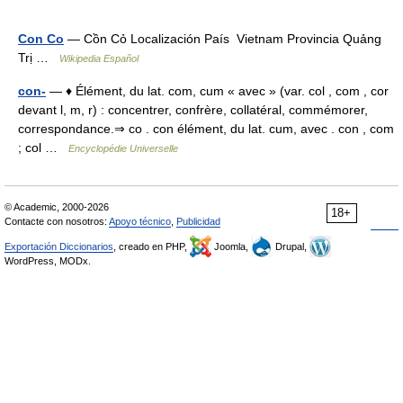
Con Co
— Cồn Cỏ Localización País Vietnam Provincia Quảng
Trị …
Wikipedia Español
con-
— ♦ Élément, du lat. com, cum « avec » (var. col , com , cor
devant l, m, r) : concentrer, confrère, collatéral, commémorer,
correspondance.⇒ co . con élément, du lat. cum, avec . con , com
; col …
Encyclopédie Universelle
© Academic, 2000-2026
18+
Contacte con nosotros:
Apoyo técnico
,
Publicidad
Exportación Diccionarios
, creado en PHP,
Joomla,
Drupal,
WordPress, MODx.