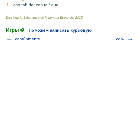
1.
_
con tal* de. con tal* que.
Diccionario Salamanca de la Lengua Española
.
2015
.
Игры ⚽
Поможем написать курсовую
comúnmente
con-