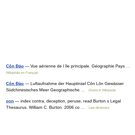
Côn Đảo
— Vue aérienne de l île principale. Géographie Pays …
Wikipédia en Français
Côn Đảo
— Luftaufnahme der Hauptinsel Côn Lôn Gewässer
Südchinesisches Meer Geographische …
Deutsch Wikipedia
con
— index contra, deception, peruse, read Burton s Legal
Thesaurus. William C. Burton. 2006 co …
Law dictionary