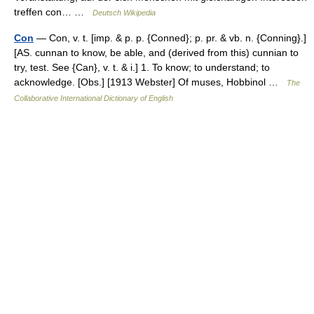
treffen con… …
Deutsch Wikipedia
Con
— Con, v. t. [imp. & p. p. {Conned}; p. pr. & vb. n. {Conning}.]
[AS. cunnan to know, be able, and (derived from this) cunnian to
try, test. See {Can}, v. t. & i.] 1. To know; to understand; to
acknowledge. [Obs.] [1913 Webster] Of muses, Hobbinol …
The
Collaborative International Dictionary of English