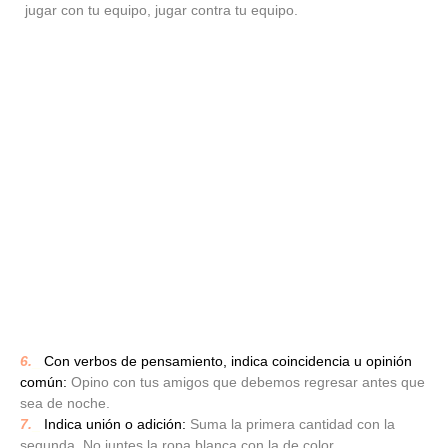
jugar con tu equipo, jugar contra tu equipo.
6.
_
Con verbos de pensamiento, indica coincidencia u opinión
común:
Opino con tus amigos que debemos regresar antes que
sea de noche.
7.
_
Indica unión o adición:
Suma la primera cantidad con la
segunda. No juntes la ropa blanca con la de color.